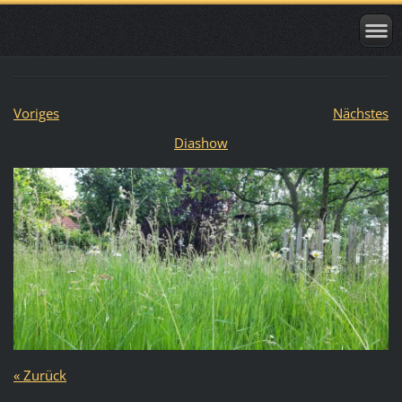
Voriges
Nächstes
Diashow
« Zurück