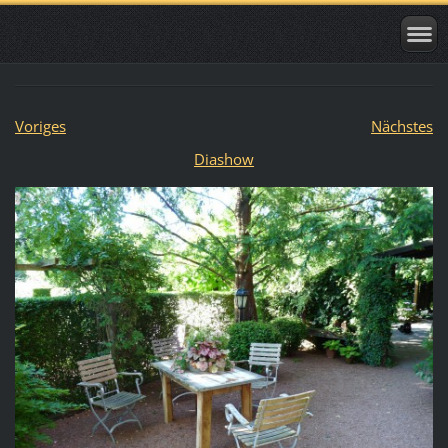
Voriges
Nächstes
Diashow