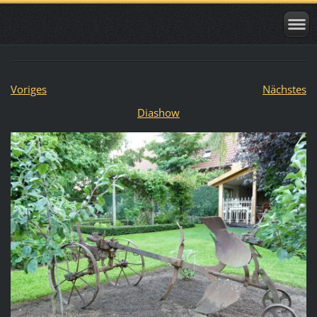
Voriges
Nächstes
Diashow