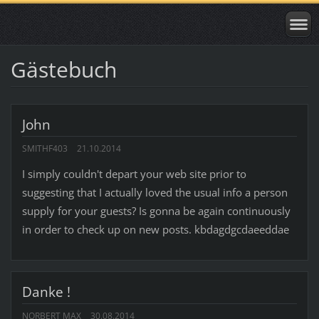
Gästebuch
John
SMITHF403
21.10.2014
I simply couldn't depart your web site prior to
suggesting that I actually loved the usual info a person
supply for your guests? Is gonna be again continuously
in order to check up on new posts. kbdagdgcdaeeddae
Danke !
NORBERT MAX
30.08.2014